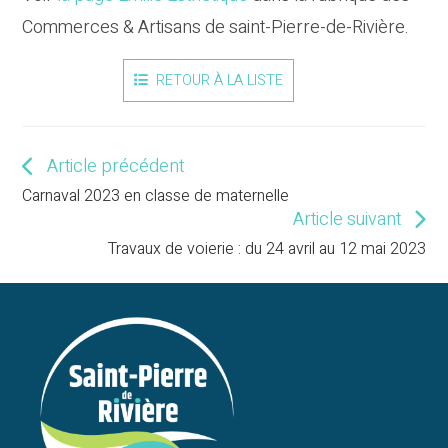
Commerces & Artisans de saint-Pierre-de-Rivière.
RETOUR À LA LISTE
Article précédent
Read
more
Carnaval 2023 en classe de maternelle
articles
Article suivant
Travaux de voierie : du 24 avril au 12 mai 2023