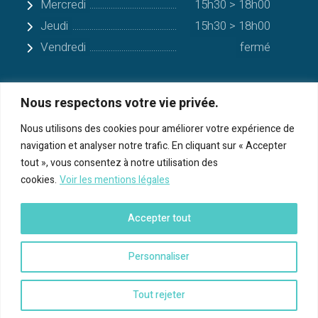
Mercredi
15h30 > 18h00
Jeudi
15h30 > 18h00
Vendredi
fermé
Nous respectons votre vie privée.
Quelques communes alentours
Nous utilisons des cookies pour améliorer votre expérience de
navigation et analyser notre trafic. En cliquant sur « Accepter
Serres-sur-Arget
tout », vous consentez à notre utilisation des
cookies.
Voir les mentions légales
Bénac
Cos
Accepter tout
Foix
Personnaliser
Tout rejeter
Copyright © 2021 Mairie de Saint-Pierre de Rivière -
Mentions légales