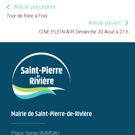
Article précédent
Read
more
Tour de foire à Foix
articles
Article suivant
CINE PLEIN AIR Dimanche 20 Aout à 21 h
Mairie de Saint-Pierre-de-Rivière
Place Serge RUMEAU