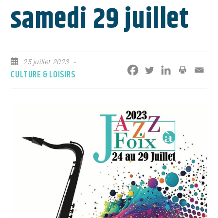
samedi 29 juillet
Publication
25 juillet 2023
publiée :
Post
CULTURE & LOISIRS
category: