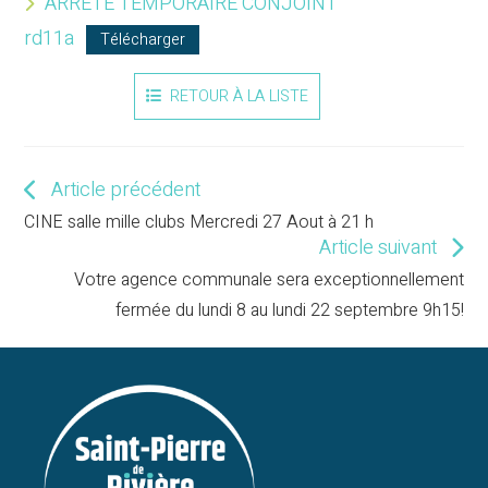
ARRETE TEMPORAIRE CONJOINT
rd11a
Télécharger
RETOUR À LA LISTE
Article précédent
Read
more
CINE salle mille clubs Mercredi 27 Aout à 21 h
articles
Article suivant
Votre agence communale sera exceptionnellement
fermée du lundi 8 au lundi 22 septembre 9h15!