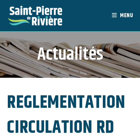
Skip
to
MENU
content
Actualités
REGLEMENTATION
CIRCULATION RD