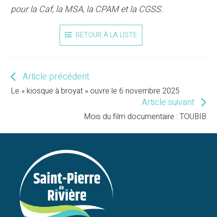
pour la Caf, la MSA, la CPAM et la CGSS.
RETOUR À LA LISTE
Article précédent
Read
more
Le « kiosque à broyat » ouvre le 6 novembre 2025
articles
Article suivant
Mois du film documentaire : TOUBIB