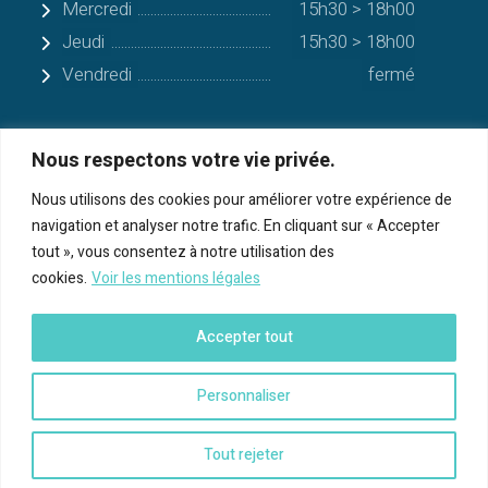
Mercredi
15h30 > 18h00
Jeudi
15h30 > 18h00
Vendredi
fermé
Nous respectons votre vie privée.
Quelques communes alentours
Nous utilisons des cookies pour améliorer votre expérience de
navigation et analyser notre trafic. En cliquant sur « Accepter
Serres-sur-Arget
tout », vous consentez à notre utilisation des
cookies.
Voir les mentions légales
Bénac
Cos
Accepter tout
Foix
Personnaliser
Tout rejeter
Copyright © 2021 Mairie de Saint-Pierre de Rivière -
Mentions légales