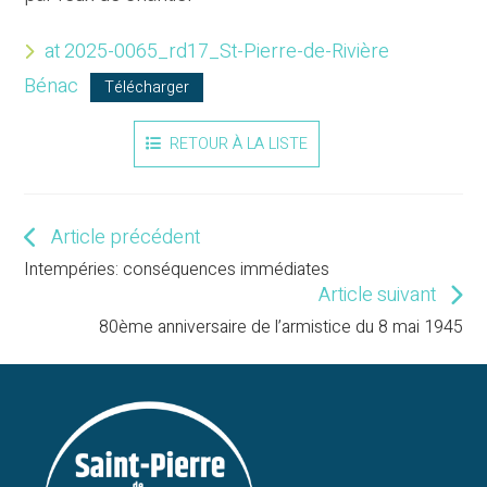
at 2025-0065_rd17_St-Pierre-de-Rivière
Bénac
Télécharger
RETOUR À LA LISTE
Article précédent
Read
more
Intempéries: conséquences immédiates
articles
Article suivant
80ème anniversaire de l’armistice du 8 mai 1945