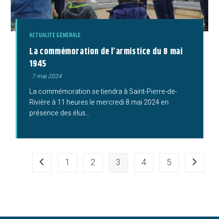
ACTUALITÉ GÉNÉRALE
La commémoration de l’armistice du 8 mai
1945
Publication
7 mai 2024
publiée :
La commémoration se tiendra à Saint-Pierre-de-
Rivière à 11 heures le mercredi 8 mai 2024 en
présence des élus…
1
2
3
4
5
Go to the previous page
Aller à l